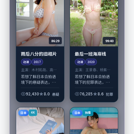
86:29
99:40
雨后八分的旧相片
最后一班海岸线
动漫
2017
动漫
2020
主演：
木村拓哉、高圆
主演：
王景春、杨紫琼
圆 等
等
若想了解日本合拍语
若想了解日本合拍语
境下的悬疑表达，
境下的犯罪表达，
《雨后八分的旧相
《最后一班海岸线》
片》值得关注：剧情
值得关注：剧情侧重
92,430
8.0
76,285
8.6
悬疑
犯罪
侧重人物动机与生活
人物动机与生活细节
细节的咬合，木村拓
的咬合，王景春、杨
哉、高圆圆与配角群
紫琼与配角群戏并
日本
日本
4K
独播
戏并重。影片2017
重。影片2020年面
年...
世...