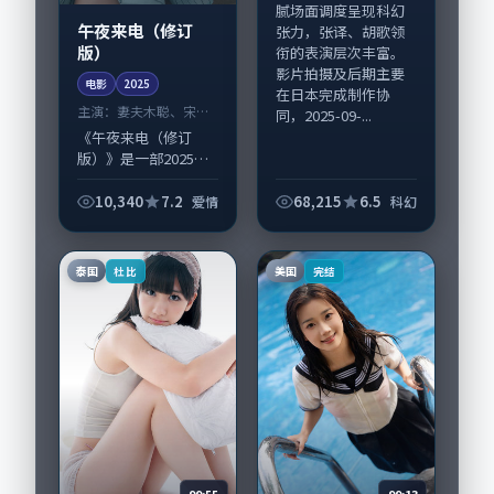
腻场面调度呈现科幻
午夜来电（修订
张力，张译、胡歌领
版）
衔的表演层次丰富。
影片拍摄及后期主要
电影
2025
在日本完成制作协
主演：
妻夫木聪、宋佳
同，2025-09-...
等
《午夜来电（修订
版）》是一部2025年
前后推出的爱情类电
影，由毕赣执导，妻
10,340
7.2
68,215
6.5
爱情
科幻
夫木聪、宋佳，任素
汐、段奕宏等演员亦
参与重要戏份。故事
泰国
美国
杜比
完结
围绕当代都市中的...
99:55
99:13