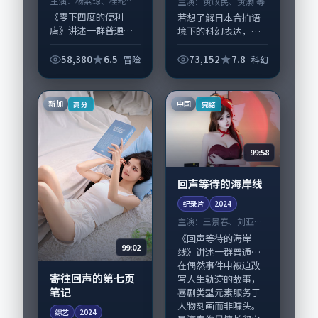
主演：
杨紫琼、桂纶镁
主演：
黄政民、黄渤 等
等
《零下四度的便利
若想了解日本合拍语
店》讲述一群普通人
境下的科幻表达，
在偶然事件中被迫改
《橱窗追寻》值得关
写人生轨迹的故事，
注：剧情侧重人物动
58,380
6.5
73,152
7.8
冒险
科幻
冒险类型元素服务于
机与生活细节的咬
人物刻画而非噱头。
合，黄政民、黄渤与
导演曾国祥擅长留白
配角群戏并重。影片
新加
中国
高分
完结
叙事，杨紫琼、桂纶
2024年面世后在影
镁...
迷...
99:58
回声等待的海岸线
纪录片
2024
主演：
王景春、刘亚仁
等
《回声等待的海岸
99:02
线》讲述一群普通人
在偶然事件中被迫改
寄往回声的第七页
写人生轨迹的故事，
笔记
喜剧类型元素服务于
人物刻画而非噱头。
综艺
2024