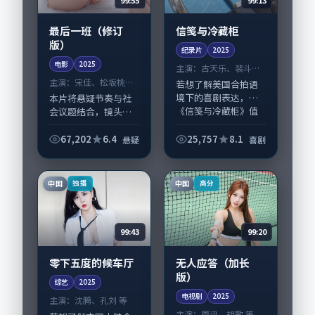
最后一班（修订
信笺与冷藏柜
版）
纪录片
2025
电影
2025
主演：
古天乐、裴斗娜
等
主演：
宋佳、松坂桃李
若想了解美国合拍语
等
境下的喜剧表达，
本片将悬疑节奏与社
《信笺与冷藏柜》值
会议题结合，镜头语
得关注：剧情侧重人
言克制而有后劲。
物动机与生活细节的
《最后一班（修订
67,202
6.4
25,757
8.1
悬疑
喜剧
咬合，古天乐、裴斗
版）》由林超贤掌
娜与配角群戏并重。
舵，宋佳、松坂桃李
影片2025年面世后...
担纲主线；取景与声
中国
中国
独播
高分
音设计凸显泰国城市
质感，...
99:43
99:20
零下五度的候车厅
无人应答（加长
版）
综艺
2025
电视剧
2025
主演：
沈腾、孔刘 等
主演：
周迅、胡歌 等