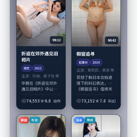
99:12
90:42
折返在郊外遇见旧
橱窗追寻
相片
纪录片
2024
综艺
2022
主演：
黄政民、黄渤 等
主演：
孙俪、章子怡 等
若想了解日本合拍语
毕赣在《折返在郊外
境下的科幻表达，
遇见旧相片》中以细
《橱窗追寻》值得关
腻场面调度呈现动作
注：剧情侧重人物动
张力，孙俪、章子怡
机与生活细节的咬
74,553
6.8
73,152
7.8
动作
科幻
领衔的表演层次丰
合，黄政民、黄渤与
富。影片拍摄及后期
配角群戏并重。影片
主要在日本完成制作
2024年面世后在影
韩国
日本
杜比
院线
协同，2022-10...
迷...