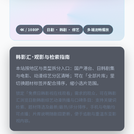
4K / 1080P
日剧 · 韩剧 · 综艺
多端流畅播放
韩影汇 · 观影与检索指南
本站按地区与类型拆分入口：国产港台、日韩剧集
与电影、动漫综艺分区清晰；可在「全部片库」里
切换题材标签并配合排序，缩小选片范围。
锁定「免费日韩影视在线观看」需求的观众，可在韩影
汇浏览日剧韩剧综艺动漫热播与口碑条目：支持关键词
检索、题材筛选及最新/最热/评分排序，手机与电脑均
可点播；片库说明随剧目更新，便于追剧与重温东亚影
视内容。