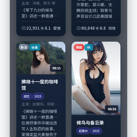
主演：
汤唯、靳东 等
尔掌舵，裴斗娜、沈
《零下九分的候车
腾担纲主线；取景与
室》讲述一群普通人
声音设计凸显美国城
在偶然事件中被迫改
市...
写人生轨迹的故事，
22,931
8.1
60,848
6.8
爱情
惊悚
爱情类型元素服务于
人物刻画而非噱头。
导演陈凯歌擅长留白
新加
韩国
独播
4K
叙事，汤唯、靳东的
情...
99:15
拂晓十一度的咖啡
馆
综艺
2025
主演：
梁朝伟、杨紫琼
99:39
等
《拂晓十一度的咖啡
馆》讲述一群普通人
候鸟与备忘录
在偶然事件中被迫改
写人生轨迹的故事，
纪录片
2025
爱情类型元素服务于