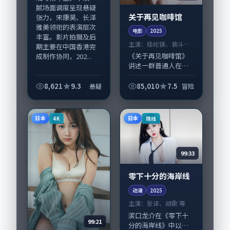
腻场面调度呈现悬疑
关于再见咖啡馆
张力，宋康昊、长泽
雅美领衔的表演层次
电影
2025
丰富。影片拍摄及后
主演：
桂纶镁、裴斗娜
期主要在中国香港完
等
《关于再见咖啡馆》
成制作协同，202...
讲述一群普通人在偶
然事件中被迫改写人
生轨迹的故事，冒险
8,621
9.3
85,010
7.5
悬疑
冒险
类型元素服务于人物
刻画而非噱头。导演
曾国祥擅长留白叙
日本
日本
4K
院线
事，桂纶镁、裴斗娜
的...
99:33
零下十分的海岸线
动漫
2025
主演：
张译、胡歌 等
滨口龙介在《零下十
99:21
分的海岸线》中以细