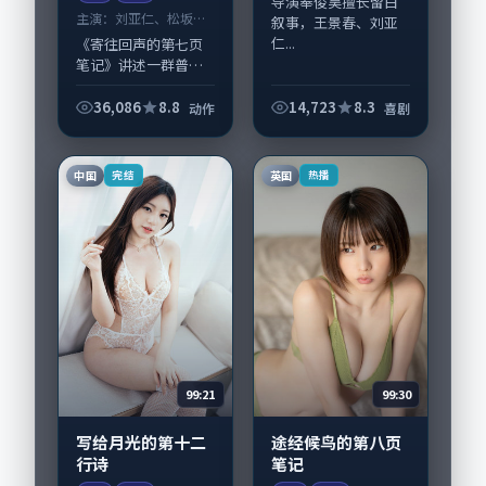
导演奉俊昊擅长留白
主演：
刘亚仁、松坂桃
叙事，王景春、刘亚
李 等
仁...
《寄往回声的第七页
笔记》讲述一群普通
人在偶然事件中被迫
改写人生轨迹的故
36,086
8.8
14,723
8.3
动作
喜剧
事，动作类型元素服
务于人物刻画而非噱
头。导演庵野秀明擅
中国
英国
完结
热播
长留白叙事，刘亚
仁、...
99:21
99:30
写给月光的第十二
途经候鸟的第八页
行诗
笔记