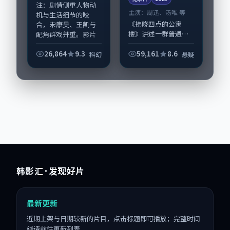
注：剧情侧重人物动
主演：
周迅、汤唯 等
机与生活细节的咬
《拂晓四点的公寓
合，宋康昊、王凯与
楼》讲述一群普通人
配角群戏并重。影片
在偶然事件中被迫改
202...
写人生轨迹的故事，
26,864
9.3
59,161
8.6
科幻
悬疑
悬疑类型元素服务于
人物刻画而非噱头。
导演毕赣擅长留白叙
事，周迅、汤唯的情
感...
韩影汇
· 发现好片
最新更新
近期上架与日期较新的片目，点击标题即可播放；完整时间
线请前往更新列表。