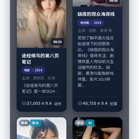
99:08
缺席的观众海岸线
电视剧
2019
主演：
胡歌、黄渤 等
若想了解中国大陆合
99:30
拍语境下的犯罪表
达，《缺席的观众海
途经候鸟的第八页
岸线》值得关注：剧
笔记
情侧重人物动机与生
活细节的咬合，胡
电影
2024
歌、黄渤与配角群戏
主演：
黄政民、松坂桃
并重。影片2019年
李 等
面...
《途经候鸟的第八页
笔记》是一部2024年
前后推出的动作类电
影，由丹尼·博伊尔
37,003
9.4
49,758
9.4
动作
犯罪
执导，黄政民、松坂
桃李，周迅、苍井优
等演员亦参与重要戏
美国
新加
院线
4K
份。故事围绕当...