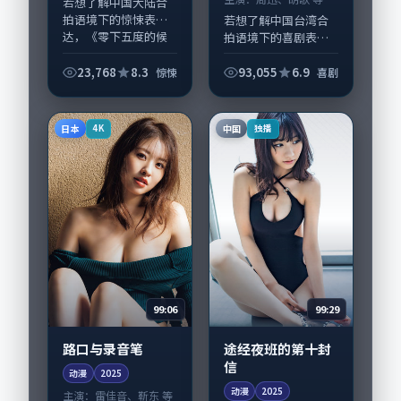
若想了解中国大陆合
拍语境下的惊悚表
若想了解中国台湾合
达，《零下五度的候
拍语境下的喜剧表
车厅》值得关注：剧
达，《无人应答（加
情侧重人物动机与生
长版）》值得关注：
23,768
8.3
93,055
6.9
惊悚
喜剧
活细节的咬合，沈
剧情侧重人物动机与
腾、孔刘与配角群戏
生活细节的咬合，周
并重。影片2025年
迅、胡歌与配角群戏
日本
中国
4K
独播
面...
并重。影片2025年...
99:06
99:29
路口与录音笔
途经夜班的第十封
信
动漫
2025
动漫
2025
主演：
雷佳音、靳东 等