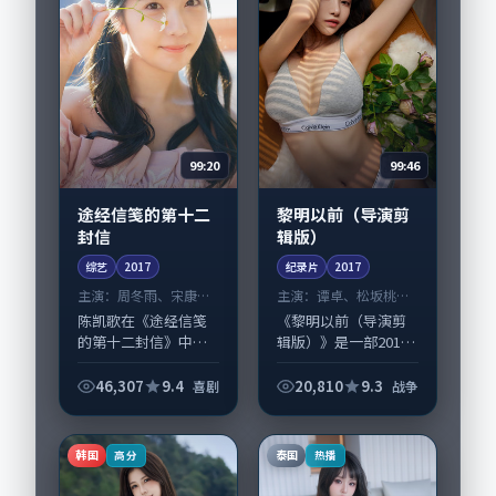
99:20
99:46
途经信笺的第十二
黎明以前（导演剪
封信
辑版）
综艺
2017
纪录片
2017
主演：
周冬雨、宋康昊
主演：
谭卓、松坂桃李
等
等
陈凯歌在《途经信笺
《黎明以前（导演剪
的第十二封信》中以
辑版）》是一部2017
细腻场面调度呈现喜
年前后推出的战争类
剧张力，周冬雨、宋
纪录片，由洪尚秀执
46,307
9.4
20,810
9.3
喜剧
战争
康昊领衔的表演层次
导，谭卓、松坂桃
丰富。影片拍摄及后
李，王景春、咏梅等
期主要在美国完成制
演员亦参与重要戏
韩国
泰国
高分
热播
作协同，2017-...
份。故事围绕当代都...