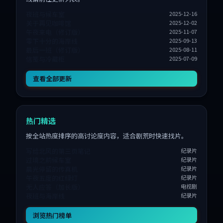
夜班与候车室
2025-12-16
关于再见咖啡馆
2025-12-02
午夜来电（修订版）
2025-11-07
零下十分的海岸线
2025-09-13
最后一班（修订版）
2025-08-11
信笺与冷藏柜
2025-07-09
查看全部更新
热门精选
按全站热度排序的高讨论度内容，适合剧荒时快速找片。
写给北风的第三页笔记
纪录片
过境之前候车室
纪录片
晨光停留的传真机
纪录片
午夜五度的红绿灯
纪录片
无人应答（加长版）
电视剧
夜班与海岸线
纪录片
浏览热门榜单