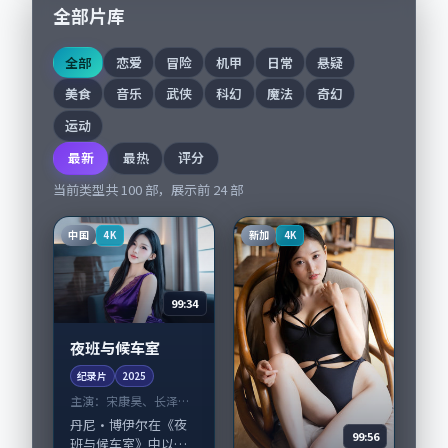
全部片库
全部
恋爱
冒险
机甲
日常
悬疑
美食
音乐
武侠
科幻
魔法
奇幻
运动
最新
最热
评分
当前类型共
100
部，展示前
24
部
中国
新加
4K
4K
99:34
夜班与候车室
纪录片
2025
主演：
宋康昊、长泽雅
美 等
丹尼·博伊尔在《夜
99:56
班与候车室》中以细