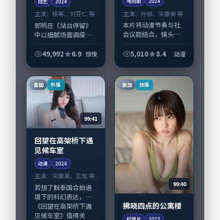
电视剧
2024
综艺
2024
主演：
孙俪、宋康昊 等
主演：
杨幂、刘亚仁 等
本片将动漫节奏与社
郭帆在《站台停留》
会议题结合，镜头语
中以细腻场面调度呈
言克制而有后劲。
现惊悚张力，杨幂、
《北风熄灭的便利
刘亚仁领衔的表演层
49,992
6.9
5,010
8.4
惊悚
动漫
店》由丹尼·博伊尔
次丰富。影片拍摄及
掌舵，孙俪、宋康昊
后期主要在韩国完成
担纲主线；取景与声
制作协同，2024-02-
泰国
新加
热播
独播
音设计凸显中国香港
02纳入本...
城市...
99:41
回望在高架桥下遇
见候车室
动漫
2024
主演：
宋康昊、王凯 等
99:40
若想了解泰国合拍语
境下的科幻表达，
拂晓四点的公寓楼
《回望在高架桥下遇
见候车室》值得关
纪录片
2023