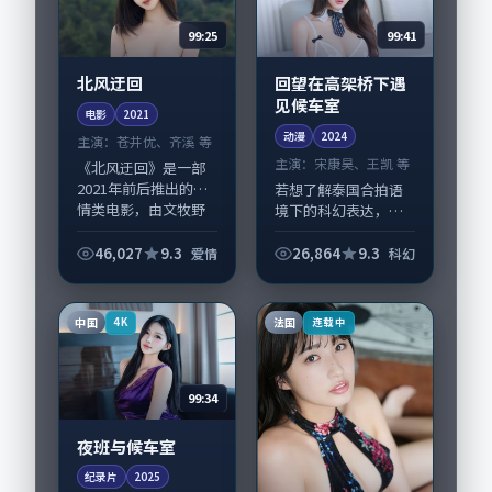
99:25
99:41
北风迂回
回望在高架桥下遇
见候车室
电影
2021
动漫
2024
主演：
苍井优、齐溪 等
主演：
宋康昊、王凯 等
《北风迂回》是一部
2021年前后推出的爱
若想了解泰国合拍语
情类电影，由文牧野
境下的科幻表达，
执导，苍井优、齐
《回望在高架桥下遇
溪，松坂桃李、裴斗
见候车室》值得关
46,027
9.3
26,864
9.3
爱情
科幻
娜等演员亦参与重要
注：剧情侧重人物动
戏份。故事围绕当代
机与生活细节的咬
都市中的抉择与救...
合，宋康昊、王凯与
中国
法国
4K
连载中
配角群戏并重。影片
202...
99:34
夜班与候车室
纪录片
2025