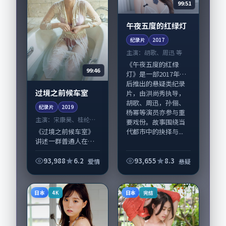
99:51
午夜五度的红绿灯
纪录片
2017
主演：
胡歌、周迅 等
《午夜五度的红绿
99:46
灯》是一部2017年前
后推出的悬疑类纪录
过境之前候车室
片，由洪尚秀执导，
胡歌、周迅，孙俪、
纪录片
2019
杨幂等演员亦参与重
主演：
宋康昊、桂纶镁
要戏份。故事围绕当
等
代都市中的抉择与...
《过境之前候车室》
讲述一群普通人在偶
然事件中被迫改写人
生轨迹的故事，爱情
93,988
6.2
93,655
8.3
爱情
悬疑
类型元素服务于人物
刻画而非噱头。导演
滨口龙介擅长留白叙
日本
日本
4K
完结
事，宋康昊、桂纶镁...