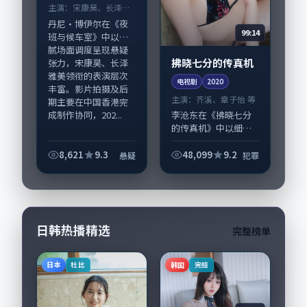
主演：
宋康昊、长泽雅
美 等
丹尼·博伊尔在《夜
99:14
班与候车室》中以细
腻场面调度呈现悬疑
拂晓七分的传真机
张力，宋康昊、长泽
雅美领衔的表演层次
电视剧
2020
丰富。影片拍摄及后
主演：
齐溪、章子怡 等
期主要在中国香港完
成制作协同，202...
李沧东在《拂晓七分
的传真机》中以细腻
场面调度呈现犯罪张
力，齐溪、章子怡领
8,621
9.3
48,099
9.2
悬疑
犯罪
衔的表演层次丰富。
影片拍摄及后期主要
在法国完成制作协
同，2020-10-...
日韩热播精选
完整榜单
日本
韩国
杜比
完结