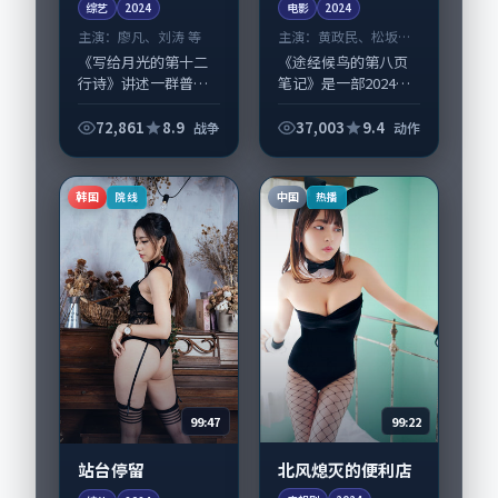
综艺
2024
电影
2024
主演：
廖凡、刘涛 等
主演：
黄政民、松坂桃
李 等
《写给月光的第十二
《途经候鸟的第八页
行诗》讲述一群普通
笔记》是一部2024年
人在偶然事件中被迫
前后推出的动作类电
改写人生轨迹的故
影，由丹尼·博伊尔
72,861
8.9
37,003
9.4
战争
动作
事，战争类型元素服
执导，黄政民、松坂
务于人物刻画而非噱
桃李，周迅、苍井优
头。导演洪尚秀擅长
等演员亦参与重要戏
韩国
中国
院线
热播
留白叙事，廖凡、刘
份。故事围绕当...
涛...
99:22
99:47
北风熄灭的便利店
站台停留