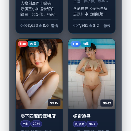
主演：
桂纶镁、章子怡
人物刻画而非噱头。
等
李沧东在《候鸟与备
导演王小帅擅长留白
忘录》中以细腻场面
叙事，梁朝伟、杨紫...
调度呈现惊悚张力，
桂纶镁、章子怡领衔
68,633
8.6
7,961
8.2
爱情
惊悚
的表演层次丰富。影
片拍摄及后期主要在
韩国完成制作协同，
韩国
日本
热播
独播
2025-01-2...
99:15
90:42
零下四度的便利店
橱窗追寻
电影
2024
纪录片
2024