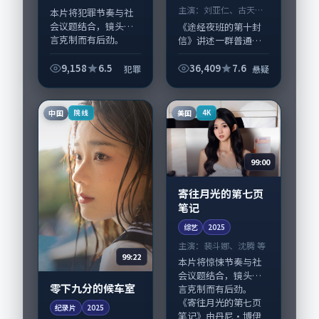
主演：
刘亚仁、古天乐
本片将犯罪节奏与社
等
会议题结合，镜头语
《途经夜班的第十封
言克制而有后劲。
信》讲述一群普通人
《路口与录音笔》由
在偶然事件中被迫改
朴赞郁掌舵，雷佳
写人生轨迹的故事，
9,158
6.5
36,409
7.6
犯罪
悬疑
音、靳东担纲主线；
悬疑类型元素服务于
取景与声音设计凸显
人物刻画而非噱头。
日本城市质感，适合
导演陈凯歌擅长留白
中国
美国
院线
4K
偏好...
叙事，刘亚仁、古天...
99:00
寄往月光的第七页
笔记
综艺
2025
主演：
裴斗娜、沈腾 等
99:22
本片将惊悚节奏与社
会议题结合，镜头语
零下九分的候车室
言克制而有后劲。
《寄往月光的第七页
纪录片
2025
笔记》由丹尼·博伊