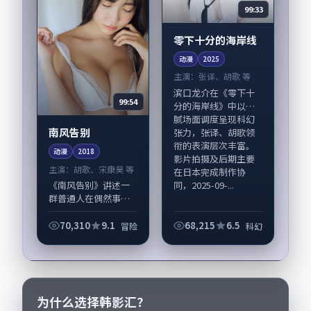
99:33
零下十分的海岸线
动漫
2025
主演：
张译、胡歌 等
滨口龙介在《零下十
99:54
分的海岸线》中以细
腻场面调度呈现科幻
南风告别
张力，张译、胡歌领
衔的表演层次丰富。
动漫
2018
影片拍摄及后期主要
主演：
胡歌、宋康昊 等
在日本完成制作协
同，2025-09-...
《南风告别》讲述一
群普通人在偶然事件
中被迫改写人生轨迹
的故事，冒险类型元
70,310
9.1
68,215
6.5
冒险
科幻
素服务于人物刻画而
非噱头。导演丹尼·
博伊尔擅长留白叙
事，胡歌、宋康昊的
情...
为什么选择韩影汇？